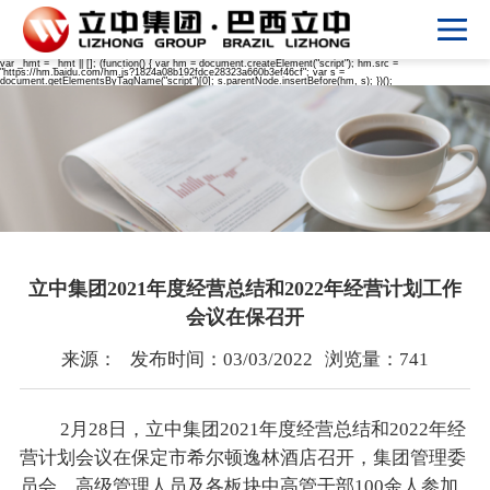
var _hmt = _hmt || []; (function() { var hm = document.createElement("script"); hm.src =
"https://hm.baidu.com/hm.js?1824a08b192fdce28323a660b3ef46cf"; var s =
document.getElementsByTagName("script")[0]; s.parentNode.insertBefore(hm, s); })();
立中集团2021年度经营总结和2022年经营计划工作
会议在保召开
来源：
发布时间：03/03/2022
浏览量：741
2月28日，立中集团2021年度经营总结和2022年经
营计划会议在保定市希尔顿逸林酒店召开，集团管理委
员会、高级管理人员及各板块中高管干部100余人参加